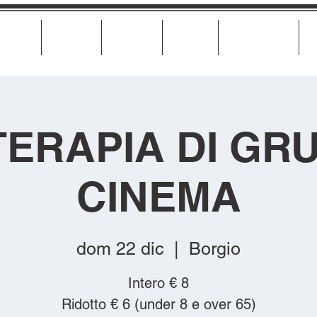
Cinema
Teatro
Musica
Eventi
Calendario
TERAPIA DI GRU
CINEMA
dom 22 dic
  |  
Borgio
Intero € 8
Ridotto € 6 (under 8 e over 65)