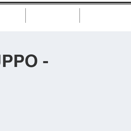
Biglietteria
Misure di trasparenza
Contatti
PPO -