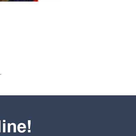
.
line!