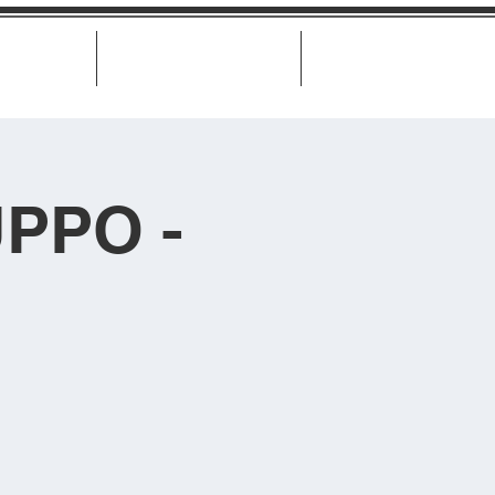
Biglietteria
Misure di trasparenza
Contatti
PPO -