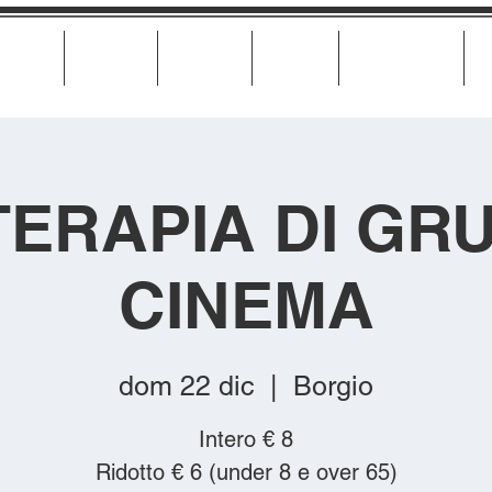
Cinema
Teatro
Musica
Eventi
Calendario
TERAPIA DI GRU
CINEMA
dom 22 dic
  |  
Borgio
Intero € 8
Ridotto € 6 (under 8 e over 65)