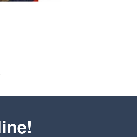
.
line!