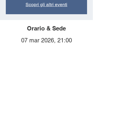
Scopri gli altri eventi
Orario & Sede
07 mar 2026, 21:00
Teatro Gassman, Via IV
Novembre, 17022 Borgio SV,
Italia
Compra i biglietti
online!