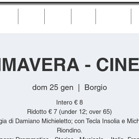
Cinema
Teatro
Musica
Eventi
Calendario
IMAVERA - CIN
dom 25 gen
  |  
Borgio
Intero € 8
Ridotto € 7 (under 12; over 65)
ia di Damiano Michieletto; con Tecla Insolia e Mic
Riondino.