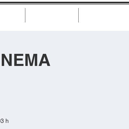
Biglietteria
Misure di trasparenza
Contatti
INEMA
03 h