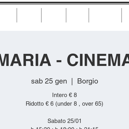
Cinema
Teatro
Musica
Eventi
Calendario
MARIA - CINEM
sab 25 gen
  |  
Borgio
Intero € 8
Ridotto € 6 (under 8 , over 65)
Sabato 25/01