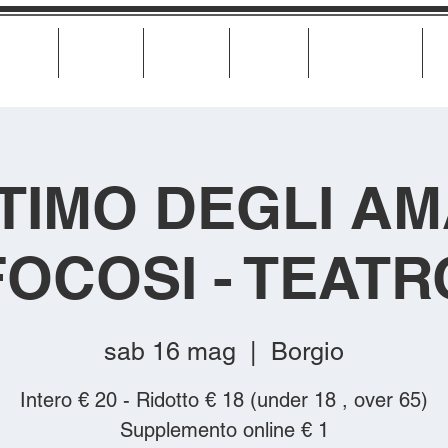
Cinema
Teatro
Musica
Eventi
Calendario
LTIMO DEGLI AM
FOCOSI - TEATR
sab 16 mag
  |  
Borgio
Intero € 20 - Ridotto € 18 (under 18 , over 65)
Supplemento online € 1