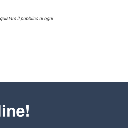
uistare il pubblico di ogni 
.
line!