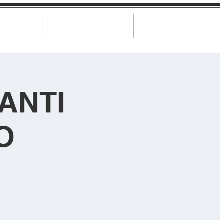
Biglietteria
Misure di trasparenza
Contatti
ANTI
O