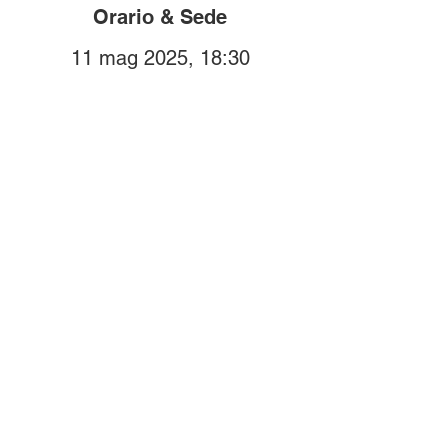
Orario & Sede
11 mag 2025, 18:30
Borgio, Via IV Novembre,
17022 Borgio SV, Italia
Compra i biglietti
online!
Biglietti