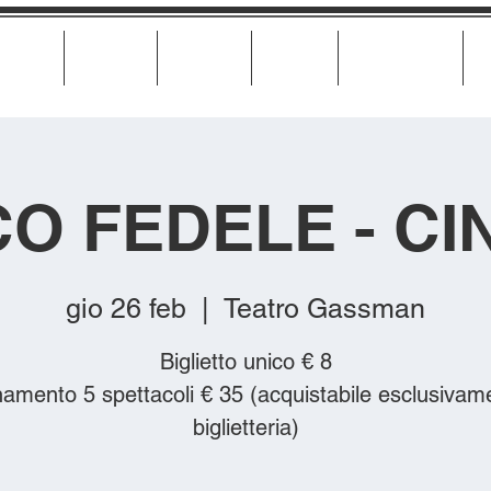
Cinema
Teatro
Musica
Eventi
Calendario
CO FEDELE - CI
gio 26 feb
  |  
Teatro Gassman
Biglietto unico € 8
amento 5 spettacoli € 35 (acquistabile esclusivame
biglietteria)