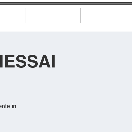
Biglietteria
Misure di trasparenza
Contatti
NESSAI
nte in