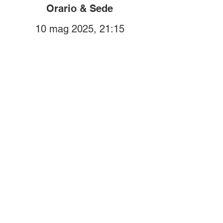
Orario & Sede
10 mag 2025, 21:15
Borgio, Via IV Novembre,
17022 Borgio SV, Italia
Compra i biglietti
online!
Biglietti