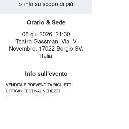
> info su scopri di più
Orario & Sede
06 giu 2026, 21:30
Teatro Gassman, Via IV
Novembre, 17022 Borgio SV,
Italia
Info sull'evento
VENDITA E PREVENDITA BIGLIETTI
UFFICIO FESTIVAL VEREZZI
Viale Colombo 47 - Borgio Verezzi
tel. 019 610 167 / 
biglietteria@comuneborgioverezzi.it
I biglietti sono prenotabili/acquistabili
• telefonicamente o presso l'Ufficio Festival 
negli orari di apertura