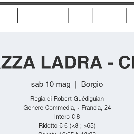
Cinema
Teatro
Musica
Eventi
Calendario
ZZA LADRA - 
sab 10 mag
  |  
Borgio
Regia di Robert Guédiguian
Genere Commedia, - Francia, 24
Intero € 8
Ridotto € 6 (<8 ; >65)