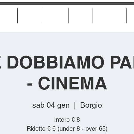
Cinema
Teatro
Musica
Eventi
Calendario
TE DOBBIAMO P
- CINEMA
sab 04 gen
  |  
Borgio
Intero € 8
Ridotto € 6 (under 8 - over 65)