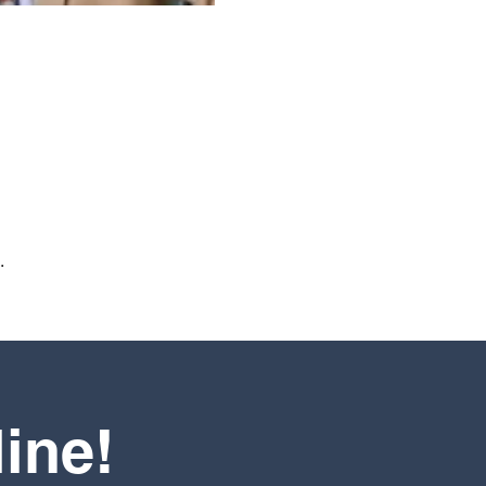
.
line!