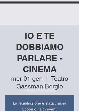
IO E TE
DOBBIAMO
PARLARE -
CINEMA
mer 01 gen
  |  
Teatro
Gassman Borgio
La registrazione è stata chiusa
Scopri gli altri eventi