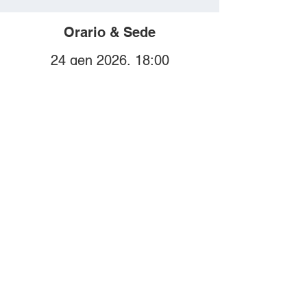
Orario & Sede
24 gen 2026, 18:00
Borgio, Via IV Novembre,
17022 Borgio SV, Italia
Compra i biglietti
online!
Biglietti