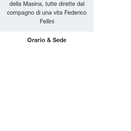
della Masina, tutte dirette dal
compagno di una vita Federico
Fellini
Orario & Sede
25 ago 2024, 21:15
Borgio, Via IV Novembre,
17022 Borgio SV, Italia
Compra i biglietti
online!