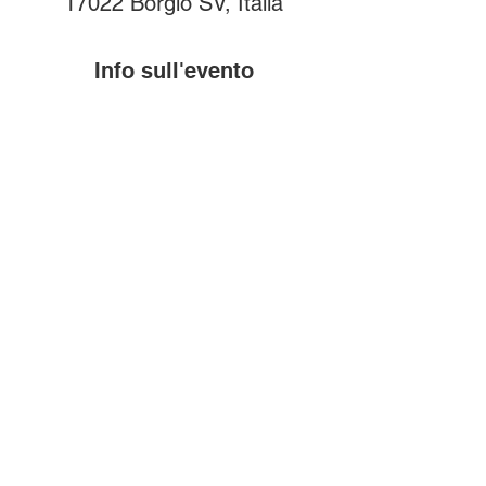
17022 Borgio SV, Italia
Info sull'evento
Sabato 22 marzo: h 18:00 - h 21:15 
Domenica 23 Marzo:  h 15:30
Compra i biglietti
online!
Biglietti