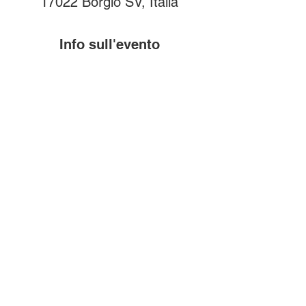
17022 Borgio SV, Italia
Info sull'evento
Sabato 22 marzo: h 18:00 - h 21:15 
Domenica 23 Marzo:  h 15:30
Compra i biglietti
online!
Biglietti