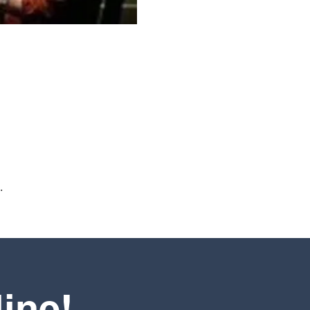
.
line!