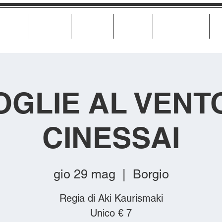
Cinema
Teatro
Musica
Eventi
Calendario
OGLIE AL VENTO
CINESSAI
gio 29 mag
  |  
Borgio
Regia di Aki Kaurismaki
Unico € 7