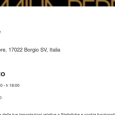
e
re, 17022 Borgio SV, Italia
to
0 - h 18:00
0
elle tue impostazioni relative a Statistiche e cookie funzionali