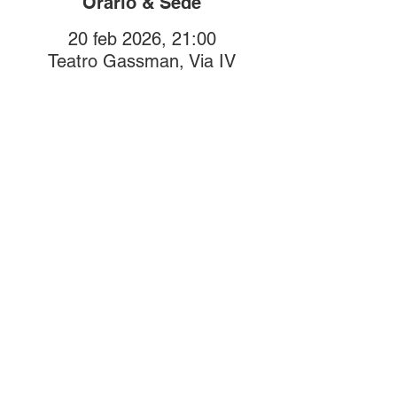
Orario & Sede
20 feb 2026, 21:00
Teatro Gassman, Via IV
Novembre, 17022 Borgio SV,
Italia
Compra i biglietti
online!
Biglietti