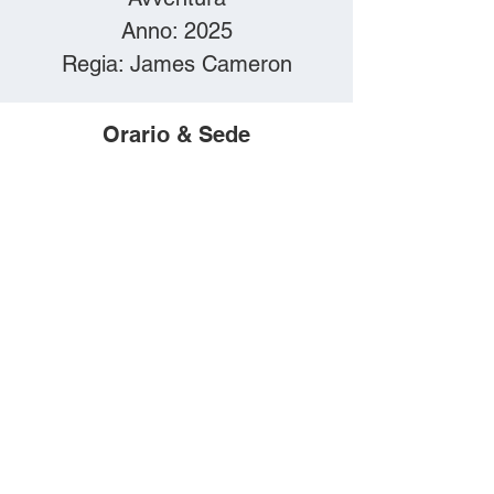
Anno: 2025
Orario & Sede
21 dic 2025, 15:30
Borgio, Via IV Novembre,
17022 Borgio SV, Italia
Compra i biglietti
online!